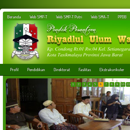
Beranda
Web SMP-T
Web SMP-T Putri
Web SMA-T
PPDB
Profil
Pendidikan
Direktorat
Fasilitas
Ekstrakurikuler
1
2
3
4
5
6
7
8
9
10
11