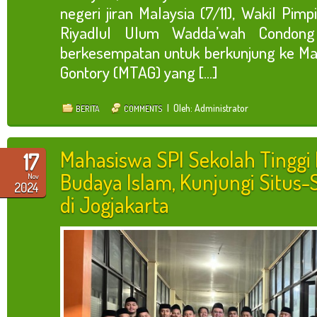
negeri jiran Malaysia (7/11), Wakil Pi
Riyadlul Ulum Wadda’wah Condong
berkesempatan untuk berkunjung ke Ma’
Gontory (MTAG) yang [...]
| Oleh: Administrator
BERITA
COMMENTS
Mahasiswa SPI Sekolah Tinggi
17
Budaya Islam, Kunjungi Situs-
Nov
2024
di Jogjakarta