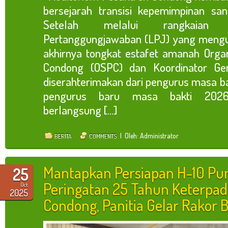
bersejarah transisi kepemimpinan san
Setelah melalui rangkaian 
Pertanggungjawaban (LPJ) yang mengur
akhirnya tongkat estafet amanah Organ
Condong (OSPC) dan Koordinator Ge
diserahterimakan dari pengurus masa 
pengurus baru masa bakti 2026
berlangsung [...]
| Oleh: Administrator
BERITA
COMMENTS
Mantapkan Persiapan H-10 Pu
25
Peringatan 25 Tahun Keterpa
Oct
2025
Condong, Panitia Gelar Rakor