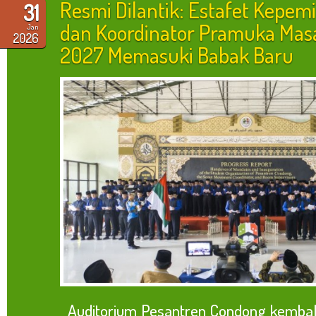
Resmi Dilantik: Estafet Kepe
31
dan Koordinator Pramuka Mas
Jan
2026
2027 Memasuki Babak Baru
Auditorium Pesantren Condong kembal