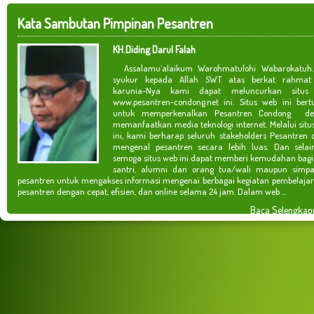
Kata Sambutan Pimpinan Pesantren
KH.Diding Darul Falah
Assalamu`alaikum Warohmatulohi Wabarokatuh.
syukur kepada Allah SWT atas berkat rahmat
karunia-Nya kami dapat meluncurkan situs
www.pesantren-condong.net ini. Situs web ini bert
untuk memperkenalkan Pesantren Condong de
memanfaatkan media teknologi internet. Melalui situ
ini, kami berharap seluruh stakeholders Pesantren 
mengenal pesantren secara lebih luas. Dan selain
semoga situs web ini dapat memberi kemudahan bagi
santri, alumni dan orang tua/wali maupun simpa
pesantren untuk mengakses informasi mengenai berbagai kegiatan pembelajar
pesantren dengan cepat, efisien, dan online selama 24 jam. Dalam web ...
Baca Selengkap