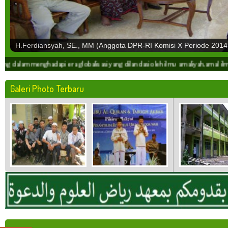
H.Ferdiansyah, SE., MM (Anggota DPR-RI Komisi X Periode 2014
lobalisasi yang dilandasi oleh ilmu amaliyah,amal ilmiyah dan motto hidup sekal
Galeri Photo Terbaru